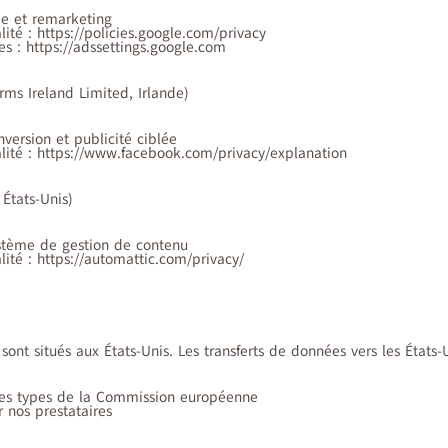
lée et remarketing
lité : https://policies.google.com/privacy
s : https://adssettings.google.com
rms Ireland Limited, Irlande)
nversion et publicité ciblée
alité : https://www.facebook.com/privacy/explanation
 États-Unis)
ystème de gestion de contenu
lité : https://automattic.com/privacy/
 sont situés aux États-Unis. Les transferts de données vers les États-
lles types de la Commission européenne
 nos prestataires