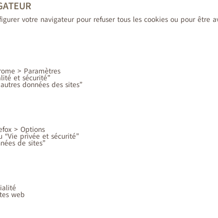
IGATEUR
urer votre navigateur pour refuser tous les cookies ou pour être av
hrome > Paramètres
lité et sécurité”
 autres données des sites”
efox > Options
 “Vie privée et sécurité”
nées de sites”
ialité
ites web