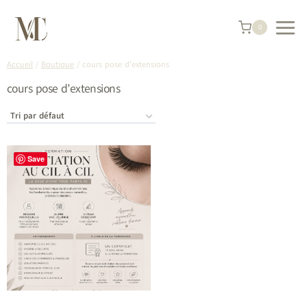
Aller
au
contenu
0
Accueil
/
Boutique
/
cours pose d’extensions
cours pose d’extensions
Save