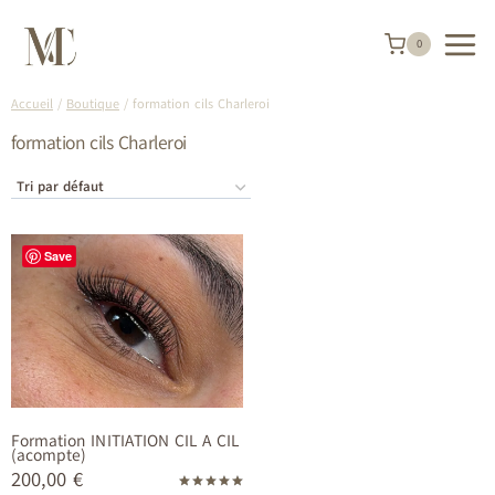
Aller
au
contenu
0
Accueil
/
Boutique
/
formation cils Charleroi
formation cils Charleroi
Save
Formation INITIATION CIL A CIL
(acompte)
200,00
€