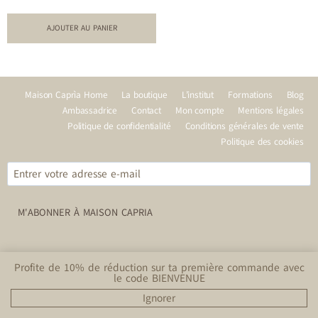
Note
5.00
sur 5
AJOUTER AU PANIER
Maison Caprìa Home
La boutique
L’institut
Formations
Blog
Ambassadrice
Contact
Mon compte
Mentions légales
Politique de confidentialité
Conditions générales de vente
Politique des cookies
M'ABONNER À MAISON CAPRIA
REJOINS-NOUS
Profite de 10% de réduction sur ta première commande avec
le code BIENVENUE
ABONNEZ-VOUS
Ignorer
© 2026 Maison Caprìa