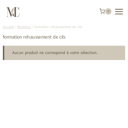
Aller
au
contenu
0
Accueil
/
Boutique
/
formation rehaussement de cils
formation rehaussement de cils
Aucun produit ne correspond à votre sélection.