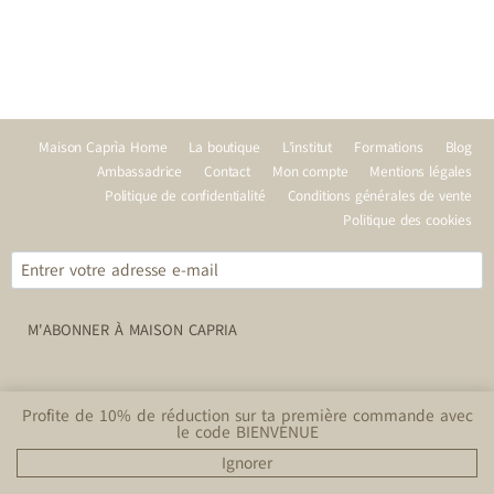
Maison Caprìa Home
La boutique
L’institut
Formations
Blog
Ambassadrice
Contact
Mon compte
Mentions légales
Politique de confidentialité
Conditions générales de vente
Politique des cookies
M'ABONNER À MAISON CAPRIA
REJOINS-NOUS
Profite de 10% de réduction sur ta première commande avec
le code BIENVENUE
ABONNEZ-VOUS
Ignorer
© 2026 Maison Caprìa