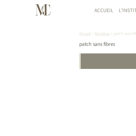
Aller
au
ACCUEIL
L’INSTI
contenu
Accueil
/
Boutique
/
patch sans fi
patch sans fibres
Aucun produit ne corre