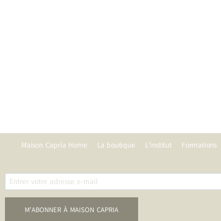
Maison Caprìa Home
La boutique
L’institut
Formations
M'ABONNER À MAISON CAPRIA