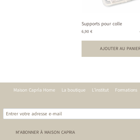
Supports pour colle
6,90
€
AJOUTER AU PANIE
Maison Caprìa Home
La boutique
L’institut
Formations
M'ABONNER À MAISON CAPRIA