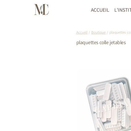
Aller
au
ACCUEIL
L’INSTI
contenu
Accueil
/
Boutique
/
plaquettes col
plaquettes colle jetables