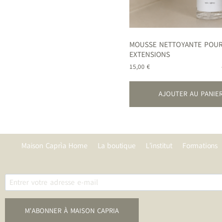
MOUSSE NETTOYANTE POUR 
EXTENSIONS
15,00
€
AJOUTER AU PANIE
Maison Caprìa Home
La boutique
L’institut
Formations
M'ABONNER À MAISON CAPRIA