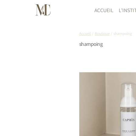
Aller
au
ACCUEIL
L’INSTI
contenu
Accueil
/
Boutique
/
shampoing
shampoing