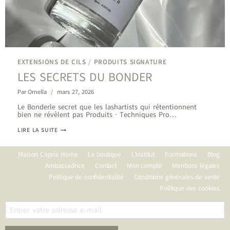
EXTENSIONS DE CILS
/
PRODUITS SIGNATURE
LES SECRETS DU BONDER
Par
Ornella
mars 27, 2026
Le Bonderle secret que les lashartists qui rétentionnent
bien ne révèlent pas Produits · Techniques Pro…
LES
LIRE LA SUITE
SECRETS
DU
BONDER
Maison Caprìa Home
La boutique
L’institut
Formations
Blog
Ambassadrice
Contact
Mon compte
Mentions légales
Politique de confidentialité
Conditions générales de vente
Politique des cookies