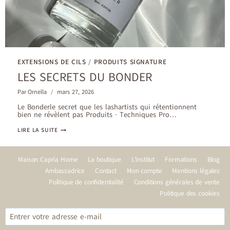
EXTENSIONS DE CILS
/
PRODUITS SIGNATURE
LES SECRETS DU BONDER
Par
Ornella
mars 27, 2026
Le Bonderle secret que les lashartists qui rétentionnent
bien ne révèlent pas Produits · Techniques Pro…
LES
LIRE LA SUITE
SECRETS
DU
BONDER
Maison Caprìa Home
La boutique
L’institut
Formations
Blog
Ambassadrice
Contact
Mon compte
Mentions légales
Politique de confidentialité
Conditions générales de vente
Politique des cookies