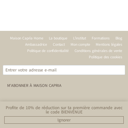
Maison Caprìa Home
La boutique
L’institut
Formations
Blog
Ambassadrice
Contact
Mon compte
Mentions légales
Politique de confidentialité
Conditions générales de vente
Politique des cookies
M'ABONNER À MAISON CAPRIA
REJOINS-NOUS
Profite de 10% de réduction sur ta première commande avec
le code BIENVENUE
ABONNEZ-VOUS
Ignorer
© 2026 Maison Caprìa