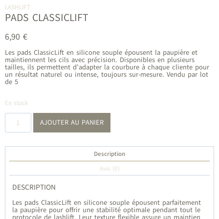
LASHLIFT
PADS CLASSICLIFT
6,90
€
Les pads ClassicLift en silicone souple épousent la paupière et
maintiennent les cils avec précision. Disponibles en plusieurs
tailles, ils permettent d’adapter la courbure à chaque cliente pour
un résultat naturel ou intense, toujours sur-mesure. Vendu par l
ot
de 5
En stock
quantité
AJOUTER AU PANIER
de
Pads
CLASSICLIFT
Description
Avis (0)
DESCRIPTION
Les pads ClassicLift en silicone souple épousent parfaitement
la paupière pour offrir une stabilité optimale pendant tout le
protocole de lashlift. Leur texture flexible assure un maintien