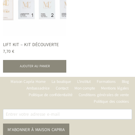
LIFT KIT – KIT DÉCOUVERTE
7,70
€
AJOUTER AU PANIER
Maison Caprìa Home
La boutique
L’institut
Formations
Blog
Ambassadrice
Contact
Mon compte
Mentions légales
Politique de confidentialité
Conditions générales de vente
Politique des cookies
M'ABONNER À MAISON CAPRIA