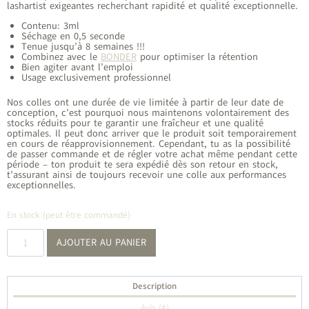
était :
est :
lashartist exigeantes recherchant rapidité et qualité exceptionnelle.
23,90 €.
11,95 €.
Contenu: 3ml
Séchage en 0,5 seconde
Tenue jusqu’à 8 semaines !!!
Combinez avec le
BONDER
pour optimiser la rétention
Bien agiter avant l’emploi
Usage exclusivement professionnel
Nos colles ont une durée de vie limitée à partir de leur date de
conception, c’est pourquoi nous maintenons volontairement des
stocks réduits pour te garantir une fraîcheur et une qualité
optimales. Il peut donc arriver que le produit soit temporairement
en cours de réapprovisionnement. Cependant, tu as la possibilité
de passer commande et de régler votre achat même pendant cette
période – ton produit te sera expédié dès son retour en stock,
t’assurant ainsi de toujours recevoir une colle aux performances
exceptionnelles.
En stock (peut être commandé)
quantité
AJOUTER AU PANIER
de
LA
POWERBOND
Description
Avis (4)