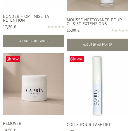
BONDER – OPTIMISE TA
MOUSSE NETTOYANTE POUR
RÉTENTION
CILS ET EXTENSIONS
17,30
€
15,00
€
Note
5.00
Note
sur 5
5.00
AJOUTER AU PANIER
sur 5
AJOUTER AU PANIER
Save
Save
REMOVER
COLLE POUR LASHLIFT
14,50
€