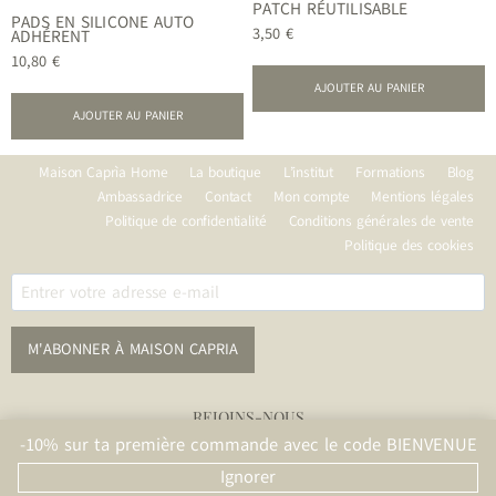
PATCH RÉUTILISABLE
PADS EN SILICONE AUTO
3,50
€
ADHÉRENT
10,80
€
AJOUTER AU PANIER
AJOUTER AU PANIER
Maison Caprìa Home
La boutique
L’institut
Formations
Blog
Ambassadrice
Contact
Mon compte
Mentions légales
Politique de confidentialité
Conditions générales de vente
Politique des cookies
M'ABONNER À MAISON CAPRIA
REJOINS-NOUS
-10% sur ta première commande avec le code BIENVENUE
ABONNEZ-VOUS
Ignorer
© 2026 Maison Caprìa