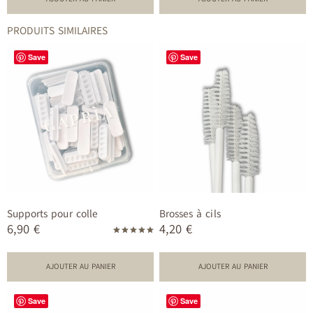
PRODUITS SIMILAIRES
Save
Save
Supports pour colle
Brosses à cils
6,90
€
4,20
€
Note
5.00
sur 5
AJOUTER AU PANIER
AJOUTER AU PANIER
Save
Save