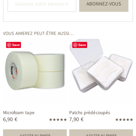
ABONNEZ-VOUS
VOUS AIMEREZ PEUT-ÊTRE AUSSI…
Save
Save
Microfoam tape
Patchs prédécoupés
6,90
€
7,90
€
Note
Note
5.00
5.00
sur 5
sur 5
AJOUTER AU PANIER
AJOUTER AU PANIER