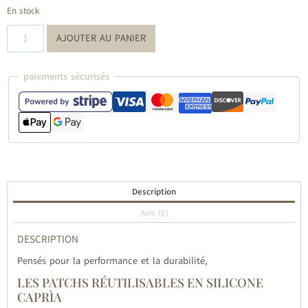
En stock
quantité
AJOUTER AU PANIER
de
Patch
réutilisable
paiements sécurisés
Description
Avis (0)
DESCRIPTION
Pensés pour la performance et la durabilité,
LES PATCHS RÉUTILISABLES EN SILICONE
CAPRÌA