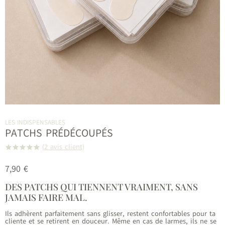
LES INDISPENSABLES
PATCHS PRÉDÉCOUPÉS
(
2
avis client)
Noté
2
5.00
sur 5
7,90
€
basé sur
notations
DES PATCHS QUI TIENNENT VRAIMENT, SANS
client
JAMAIS FAIRE MAL.
Ils adhèrent parfaitement sans glisser, restent confortables pour ta
cliente et se retirent en douceur. Même en cas de larmes, ils ne se