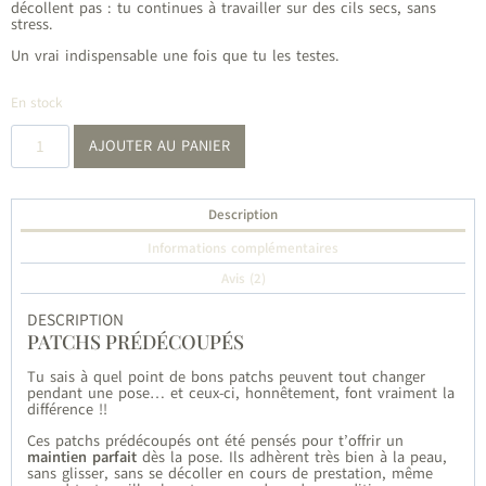
décollent pas : tu continues à travailler sur des cils secs, sans
stress.
Un vrai indispensable une fois que tu les testes.
En stock
quantité
AJOUTER AU PANIER
de
Patchs
prédécoupés
Description
Informations complémentaires
Avis (2)
DESCRIPTION
PATCHS PRÉDÉCOUPÉS
Tu sais à quel point de bons patchs peuvent tout changer
pendant une pose… et ceux-ci, honnêtement, font vraiment la
différence !!
Ces patchs prédécoupés ont été pensés pour t’offrir un
maintien parfait
dès la pose. Ils adhèrent très bien à la peau,
sans glisser, sans se décoller en cours de prestation, même