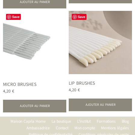
AJOUTER AU PANIER
Save
Save
LIP BRUSHES
MICRO BRUSHES
4,20
€
4,20
€
AJOUTER AU PANIER
AJOUTER AU PANIER
Maison Caprìa Home
La boutique
L’institut
Formations
Blog
Ambassadrice
Contact
Mon compte
Mentions légales
Politique de confidentialité
Conditions générales de vente