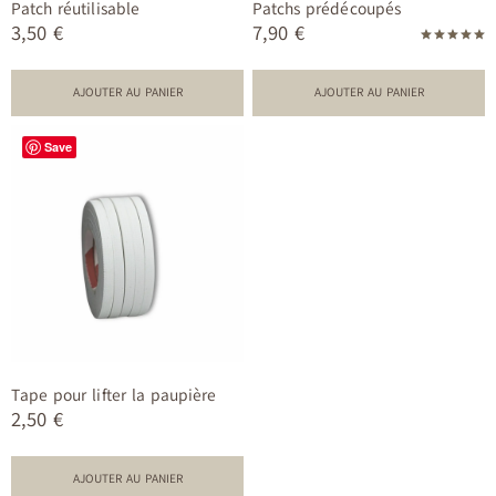
Patch réutilisable
Patchs prédécoupés
3,50
€
7,90
€
Note
5.00
sur 5
AJOUTER AU PANIER
AJOUTER AU PANIER
Save
Tape pour lifter la paupière
2,50
€
AJOUTER AU PANIER