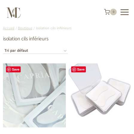
Aller
au
contenu
0
Accueil
/
Boutique
/
isolation cils inférieurs
isolation cils inférieurs
Save
Save